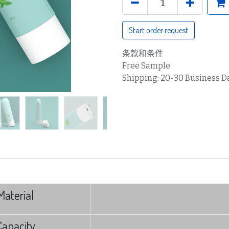
Start order request
条款和条件
Free Sample
Shipping: 20-30 Business D
Material
Capacity